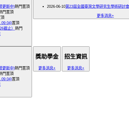
榜更新中)
熱門
置頂
2026-06-10
第23屆全國臺灣文學研究生學術研討會 
熱門
置頂
更多消息+
置頂
9.04)
置頂
26截止）
熱門
單
獎助學金
招生資訊
榜更新中)
熱門
置頂
更多消息+
更多消息+
熱門
置頂
9.04)
置頂
單