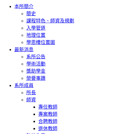
Toggle
本所簡介
navigation
簡史
課程特色、師資及規劃
入學管道
地理位置
學思樓位置圖
最新消息
系所公告
學術活動
獎助學金
榮譽事蹟
系所成員
所長
師資
專任教師
專案教師
合聘教師
退休教師