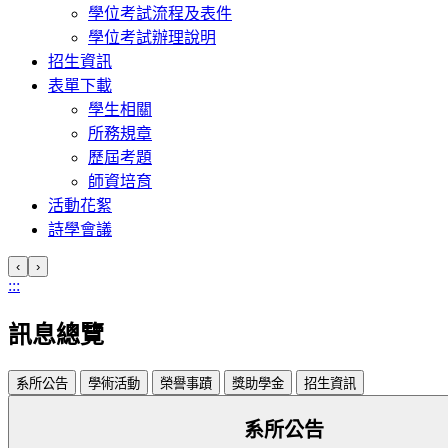
學位考試流程及表件
學位考試辦理說明
招生資訊
表單下載
學生相關
所務規章
歷屆考題
師資培育
活動花絮
詩學會議
‹
›
:::
訊息總覽
系所公告
學術活動
榮譽事蹟
獎助學金
招生資訊
系所公告