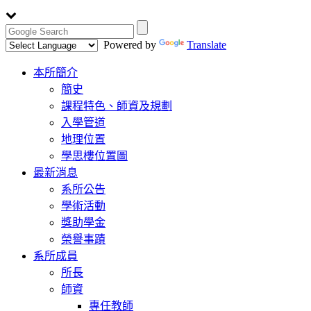
Powered by
Translate
Toggle
本所簡介
navigation
簡史
課程特色、師資及規劃
入學管道
地理位置
學思樓位置圖
最新消息
系所公告
學術活動
獎助學金
榮譽事蹟
系所成員
所長
師資
專任教師