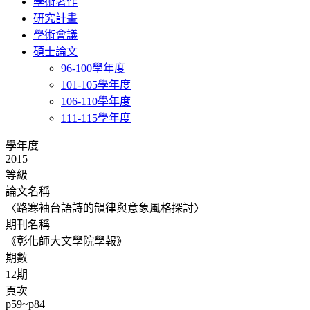
學術著作
研究計畫
學術會議
碩士論文
96-100學年度
101-105學年度
106-110學年度
111-115學年度
學年度
2015
等級
論文名稱
〈路寒袖台語詩的韻律與意象風格探討〉
期刊名稱
《彰化師大文學院學報》
期數
12期
頁次
p59~p84