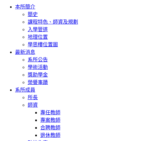
Toggle
本所簡介
navigation
簡史
課程特色、師資及規劃
入學管道
地理位置
學思樓位置圖
最新消息
系所公告
學術活動
獎助學金
榮譽事蹟
系所成員
所長
師資
專任教師
專案教師
合聘教師
退休教師