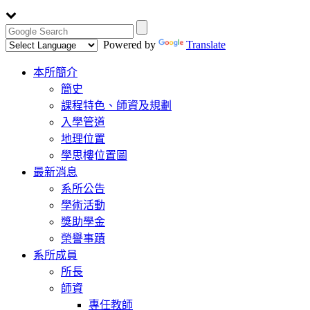
Powered by
Translate
Toggle
本所簡介
navigation
簡史
課程特色、師資及規劃
入學管道
地理位置
學思樓位置圖
最新消息
系所公告
學術活動
獎助學金
榮譽事蹟
系所成員
所長
師資
專任教師