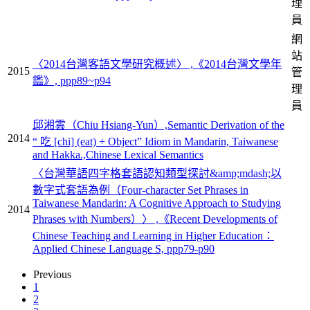
理
員
網
站
〈2014台灣客語文學研究概述〉 ,《2014台灣文學年
2015
管
鑑》, ppp89~p94
理
員
邱湘雲（Chiu Hsiang-Yun）,Semantic Derivation of the
2014
“ 吃 [chi] (eat) + Object” Idiom in Mandarin, Taiwanese
and Hakka.,Chinese Lexical Semantics
〈台灣華語四字格套語認知類型探討&amp;mdash;以
數字式套語為例（Four-character Set Phrases in
Taiwanese Mandarin: A Cognitive Approach to Studying
2014
Phrases with Numbers）〉 ,《Recent Developments of
Chinese Teaching and Learning in Higher Education：
Applied Chinese Language S, ppp79-p90
Previous
1
2