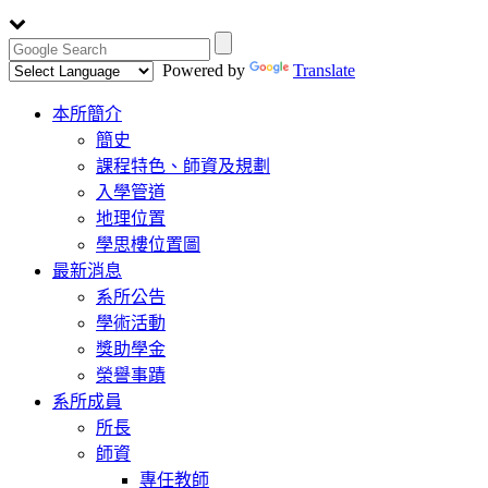
Powered by
Translate
Toggle
本所簡介
navigation
簡史
課程特色、師資及規劃
入學管道
地理位置
學思樓位置圖
最新消息
系所公告
學術活動
獎助學金
榮譽事蹟
系所成員
所長
師資
專任教師