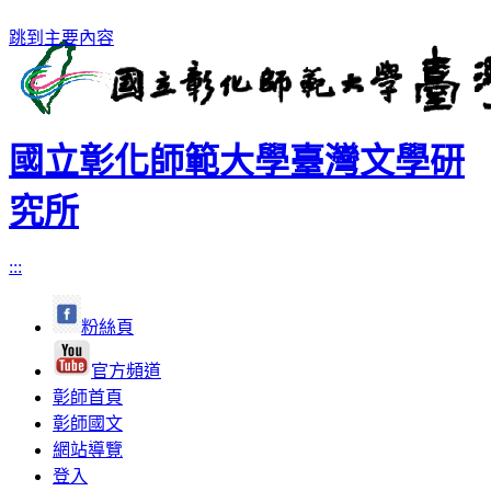
跳到主要內容
國立彰化師範大學臺灣文學研
究所
:::
粉絲頁
官方頻道
彰師首頁
彰師國文
網站導覽
登入