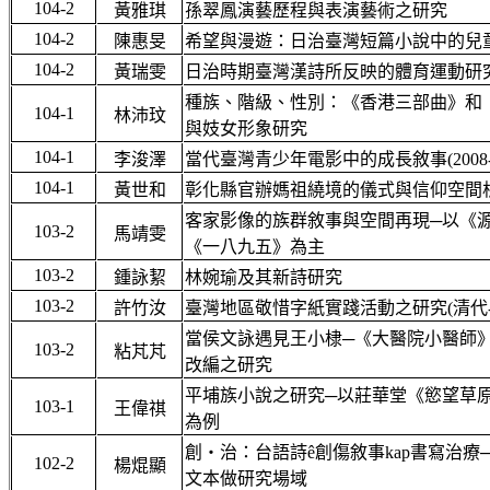
104-2
黃雅琪
孫翠鳳演藝歷程與表演藝術之研究
104-2
陳惠旻
希望與漫遊：日治臺灣短篇小說中的兒
104-2
黃瑞雯
日治時期臺灣漢詩所反映的體育運動研
種族、階級、性別：《香港三部曲》和
104-1
林沛玟
與妓女形象研究
104-1
李浚澤
當代臺灣青少年電影中的成長敘事(2008-2
104-1
黃世和
彰化縣官辦媽祖繞境的儀式與信仰空間
客家影像的族群敘事與空間再現─以《
103-2
馬靖雯
《一八九五》為主
103-2
鍾詠絜
林婉瑜及其新詩研究
103-2
許竹汝
臺灣地區敬惜字紙實踐活動之研究(清代-
當侯文詠遇見王小棣─《大醫院小醫師
103-2
粘芃芃
改編之研究
平埔族小說之研究─以莊華堂《慾望草
103-1
王偉祺
為例
創‧治：台語詩ê創傷敘事kap書寫治療──
102-2
楊焜顯
文本做研究場域