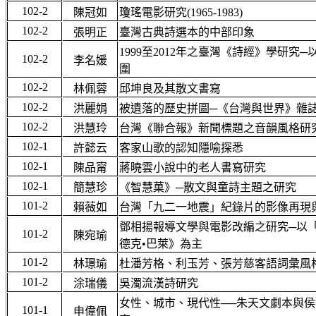
102-2
陳冠如
瓊瑤電影研究(1965-1983)
102-2
張明正
臺灣古典詩選本的中部印象
1999至2012年之臺灣《詩經》學研究
102-2
李名媛
圍
102-2
林佩蓉
邱坤良及其散文書寫
102-2
洪麗娟
被遺落的歷史拼圖─《台灣與世界》雜誌研究(
102-2
洪慧玲
台灣《聯合報》新聞標題之音韻風格研
102-1
許懿云
客家山歌的認知隱喻探悉
102-1
陳品甯
蔣曉雲小說中的老人書寫研究
102-1
簡慧珍
《智慧菓》─散文與童詩主題之研究
101-2
賴薇如
台灣「九二一地震」紀錄片的影像再現
鄧相揚報導文學與電影改編之研究─以
101-2
陳宛瑜
德克•巴萊》為主
101-2
林璟瑜
杜潘芳格、利玉芳、張芳慈客語詞彙風
101-2
涂瑞儀
吳濁流漢詩研究
女性、城市、現代性──朱天文劇本與
101-1
申偉佩