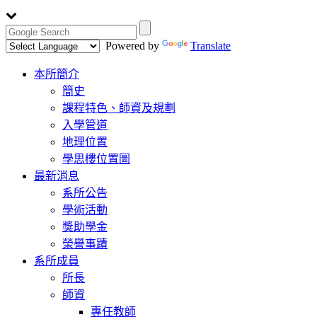
Powered by
Translate
Toggle
本所簡介
navigation
簡史
課程特色、師資及規劃
入學管道
地理位置
學思樓位置圖
最新消息
系所公告
學術活動
獎助學金
榮譽事蹟
系所成員
所長
師資
專任教師