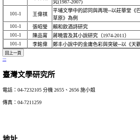
究(1987-2007)
平埔文學中的認同與再現─以莊華堂《
101-1
王偉祺
草原》為例
101-1
張昭瑩
賴和飲酒詩研究
101-1
陳品甯
蔣曉雲及其小說研究（1974-2011）
101-1
李銘偉
鄭丰小說中的金庸色彩與突破─以《天
:::
臺灣文學研究所
電話：04-7232105 分機 2655、2656 施小姐
傳真：04-7211259
地址