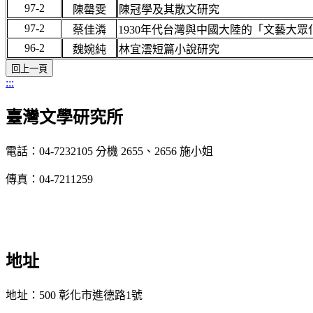
97-2
陳罄雯
陳冠學及其散文研究
97-2
蔡佳潾
1930年代台灣與中國大陸的「文藝大
96-2
魏婉純
林宜澐短篇小說研究
:::
臺灣文學研究所
電話：04-7232105 分機 2655、2656 施小姐
傳真：04-7211259
地址
地址：500 彰化市進德路1號