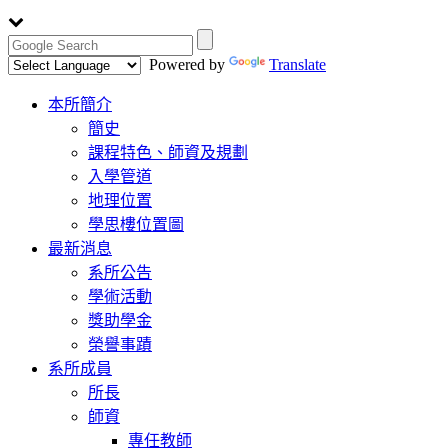
Powered by
Translate
Toggle
本所簡介
navigation
簡史
課程特色、師資及規劃
入學管道
地理位置
學思樓位置圖
最新消息
系所公告
學術活動
獎助學金
榮譽事蹟
系所成員
所長
師資
專任教師