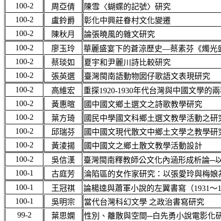
100-2
周亞倩
陳雪〈蝴蝶的記號〉研究
100-2
盧鈴爵
彰化中興莊眷村文化變遷
100-2
陳秋月
論張曉風的雜文研究
100-2
廖玉玲
華麗盛宴下的蒼涼歷史—蔡素芬《燭光
100-2
蔡琰如
夏宇和尹麗川詩比較研究
100-2
張英選
臺灣閩南語動物囡仔歌語文表現研究
100-2
高維宏
重探1920-1930年代台灣與中國文學
100-2
黃惠暄
國中國文鄉土選文之詩歌教學研究
100-2
葉方琦
國民中學國文科鄉土選文教學活動之研
100-2
邱瑞芬
國中國文現代散文中鄉土文學之教學研
100-2
黃淩揚
國中國文之鄉土散文教學活動設計
100-2
吳信漢
臺灣閩南釋教師公文化內涵形成析論─
100-1
古庭芳
淪陷區的女作家研究：以張愛玲與梅娘
100-1
王冠祺
論楊逵與蕭軍小說的左翼書寫（1931～1
100-1
吳明宗
當代台灣科幻文學 之政治書寫研究
99-2
葉思嫻
性別、離散與空間─白先勇小說電影化