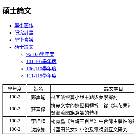
碩士論文
學術著作
研究計畫
學術會議
碩士論文
96-100學年度
101-105學年度
106-110學年度
111-115學年度
學年度
姓名
論文題目
100-2
鄭熏瑜
林宜澐短篇小說主題與美學探討
拚命文章的擠壓與轉折：從《無花果》
100-2
莊富傑
吳濁流國族意識的轉移
100-2
李坤隆
楊青矗《台詩三百首》中台灣主體性的
100-2
沈家如
《鹽田兒女》小說及電視劇互文研究