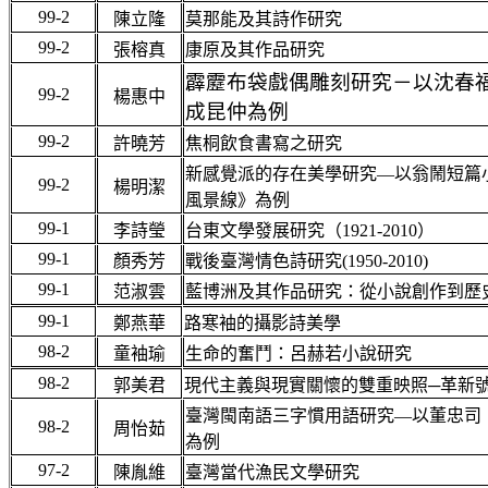
99-2
陳立隆
莫那能及其詩作研究
99-2
張榕真
康原及其作品研究
霹靂布袋戲偶雕刻研究－以沈春
99-2
楊惠中
成昆仲為例
99-2
許曉芳
焦桐飲食書寫之研究
新感覺派的存在美學研究—以翁鬧短篇
99-2
楊明潔
風景線》為例
99-1
李詩瑩
台東文學發展研究（1921-2010）
99-1
顏秀芳
戰後臺灣情色詩研究(1950-2010)
99-1
范淑雲
藍博洲及其作品研究：從小說創作到歷
99-1
鄭燕華
路寒袖的攝影詩美學
98-2
童袖瑜
生命的奮鬥：呂赫若小說研究
98-2
郭美君
現代主義與現實關懷的雙重映照─革新
臺灣閩南語三字慣用語研究—以董忠司
98-2
周怡茹
為例
97-2
陳胤維
臺灣當代漁民文學研究