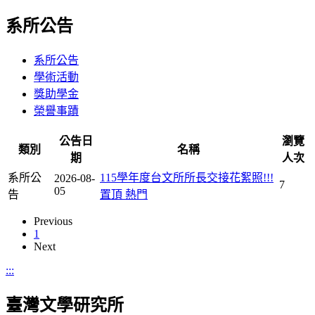
系所公告
系所公告
學術活動
獎助學金
榮譽事蹟
公告日
瀏覽
類別
名稱
期
人次
系所公
115學年度台文所所長交接花絮照!!!
2026-08-
7
05
告
置頂
熱門
Previous
1
Next
:::
臺灣文學研究所