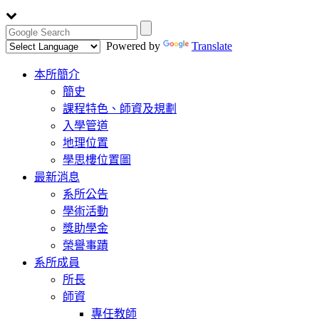
Powered by
Translate
Toggle
本所簡介
navigation
簡史
課程特色、師資及規劃
入學管道
地理位置
學思樓位置圖
最新消息
系所公告
學術活動
獎助學金
榮譽事蹟
系所成員
所長
師資
專任教師