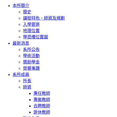
Toggle
本所簡介
navigation
簡史
課程特色、師資及規劃
入學管道
地理位置
學思樓位置圖
最新消息
系所公告
學術活動
獎助學金
榮譽事蹟
系所成員
所長
師資
專任教師
專案教師
合聘教師
退休教師