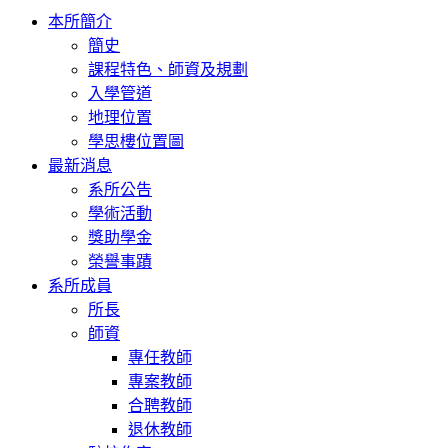
Toggle
本所簡介
navigation
簡史
課程特色、師資及規劃
入學管道
地理位置
學思樓位置圖
最新消息
系所公告
學術活動
獎助學金
榮譽事蹟
系所成員
所長
師資
專任教師
專案教師
合聘教師
退休教師