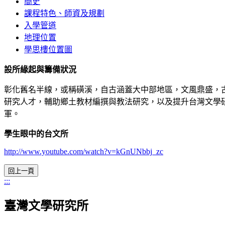
簡史
課程特色、師資及規劃
入學管道
地理位置
學思樓位置圖
設所緣起與籌備狀況
彰化舊名半線，或稱磺溪，自古涵蓋大中部地區，文風鼎盛，
研究人才，輔助鄉土教材編撰與教法研究，以及提升台灣文學
軍。
學生眼中的台文所
http://www.youtube.com/watch?v=kGnUNbbj_zc
:::
臺灣文學研究所