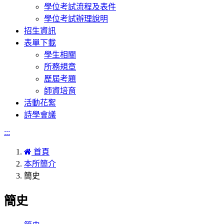
學位考試流程及表件
學位考試辦理說明
招生資訊
表單下載
學生相關
所務規章
歷屆考題
師資培育
活動花絮
詩學會議
:::
首頁
本所簡介
簡史
簡史