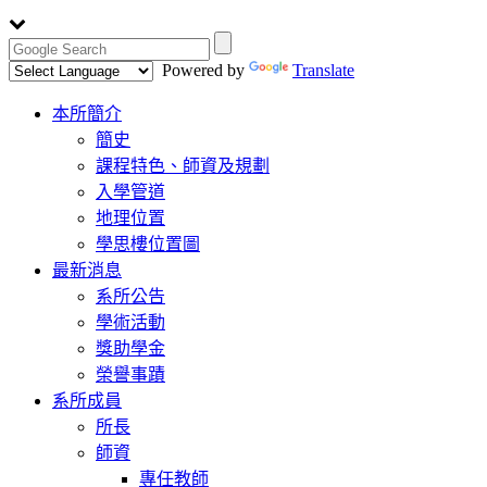
Powered by
Translate
Toggle
本所簡介
navigation
簡史
課程特色、師資及規劃
入學管道
地理位置
學思樓位置圖
最新消息
系所公告
學術活動
獎助學金
榮譽事蹟
系所成員
所長
師資
專任教師