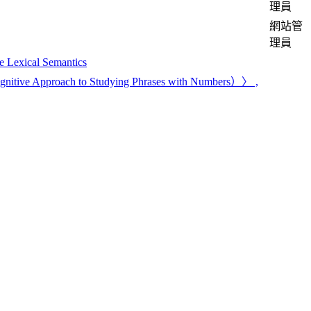
理員
網站管
理員
 Lexical Semantics
pproach to Studying Phrases with Numbers）〉 ,