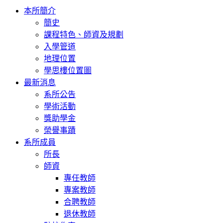
Toggle
本所簡介
navigation
簡史
課程特色、師資及規劃
入學管道
地理位置
學思樓位置圖
最新消息
系所公告
學術活動
獎助學金
榮譽事蹟
系所成員
所長
師資
專任教師
專案教師
合聘教師
退休教師