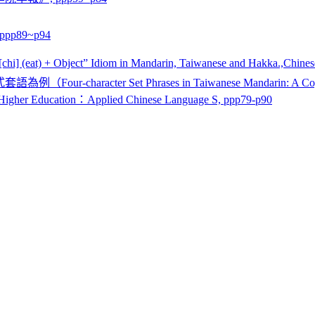
p89~p94
 (eat) + Object” Idiom in Mandarin, Taiwanese and Hakka.,Chinese
cter Set Phrases in Taiwanese Mandarin: A Cognitive A
 Higher Education：Applied Chinese Language S, ppp79-p90